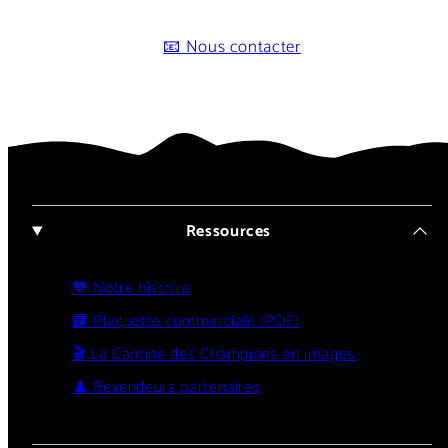
📧 Nous contacter
Ressources
🧡 Notre histoire
📘 Plaquette commerciale (PDF)
🎬 La Cantine des Champions en images
♟️ Revendeurs partenaires