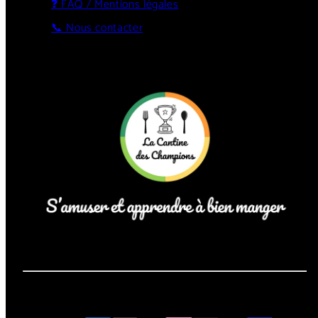
❓ FAQ / Mentions légales
📞 Nous contacter
Instagram
LinkedIn
YouTube