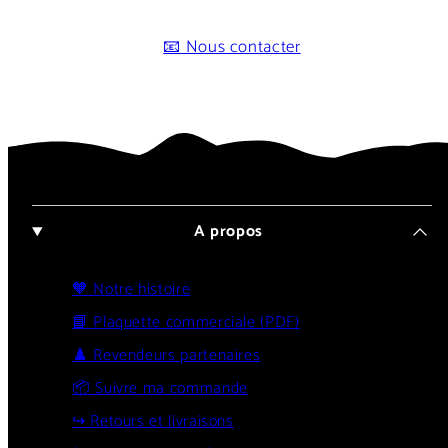
📧 Nous contacter
A propos
🧡 Notre histoire
📘 Plaquette commerciale (PDF)
♟️ Revendeurs partenaires
📦 Suivre ma commande
↪️ Retours et livraisons